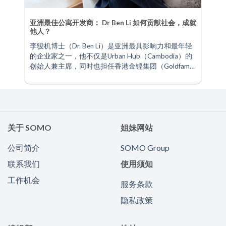
亚洲最佳公寓开发商： Dr Ben Li 如何贡献社会，成就
他人？
李骏机博士（Dr. Ben Li）是亚洲最具影响力和最年轻
的企业家之一，他不仅是Urban Hub（Cambodia）的
创始人兼主席，同时也担任香港金铿集团（Goldfame
Group）的财务总监、CLC金融及贷款有限公司的行政
总裁、好师傅装修执行董事、蓝鼎集团独立费执行董
事等职位。他也在柬埔寨华商总会和香港环境师学会
担任荣誉主席、在香港楼宇检验学会担任荣誉副主
席、在第一金慈善基金担任副主席、在香港公益金马
拉松担任联署主席、在海南省农业对外交流合作促进
关于 SOMO
姐妹网站
会担任名誉会长。 首都·国金Urban Village 住宅项目扬
名国际 李博士虽是英国法律荣誉学士的毕业生，但在
公司简介
SOMO Group
毕业后，却走向了与律师行业相反的创业之路。然
联系我们
使用须知
而，精通法律的他，在其他领域却宛如“新鲜人”。他
认为自己应该要向身边的人学习，累积经验后才能创
工作机会
服务条款
业成功，而不应该在毫无经验的情况下贸然创业。因
此，他跟随父亲从事毛衣生产商，并且于2012年在柬
隐私政策
埔寨的首都金边收购了前牛仔裤工厂，创立了首都·国
金Urban Village住宅项目，开业未到一个月便已卖了三