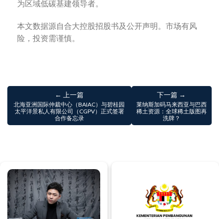
为区域低碳基建领导者。
本文数据源自合大控股招股书及公开声明。市场有风
险，投资需谨慎。
← 上一篇
下一篇 →
北海亚洲国际仲裁中心（BAIAC）与碧桂园
莱纳斯加码马来西亚与巴西
太平洋景私人有限公司（CGPV）正式签署
稀土资源：全球稀土版图再
合作备忘录
洗牌？