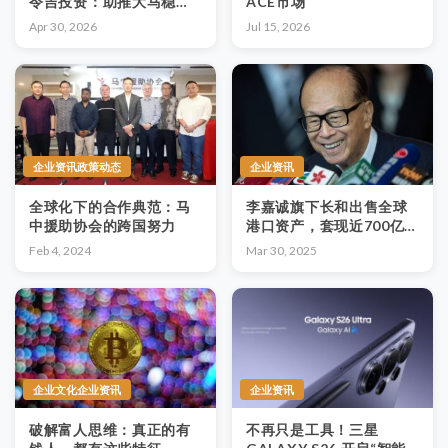
令吉投资：助推大马稳坐
ACE市场
区域数字枢纽地位
Apr 30, 2026
Jul 15, 2026
企业资讯政策动态
企业资讯
全球化下的合作典范：马
李嘉诚旗下长和出售全球
中援助协会的跨国努力
港口资产，套现近700亿
港元引市场关注
Feb 4, 2024
Mar 30, 2025
企业文化企业资讯
企业资讯
破解富人思维：真正的有
不再只是工具！三星