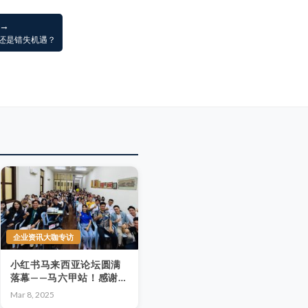
 →
实还是错失机遇？
企业资讯大咖专访
小红书马来西亚论坛圆满
落幕——马六甲站！感谢相
遇，期待再聚！
Mar 8, 2025