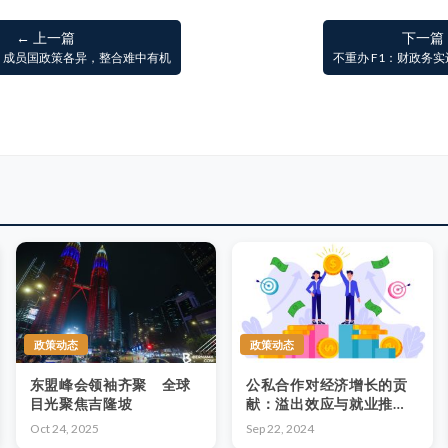
← 上一篇
下一篇
：成员国政策各异，整合难中有机
不重办 F1：财政务
政策动态
政策动态
东盟峰会领袖齐聚 全球
公私合作对经济增长的贡
目光聚焦吉隆坡
献：溢出效应与就业推动
力
Oct 24, 2025
Sep 22, 2024