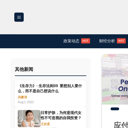
Skip
to
content
政策动态
财经分析
其他新闻
《生存力》- 生存法则88 要想别人要什
么，而不是自己想说什么
洪豪泽
Aug 1, 2022
日常护肤，为何是现代女
性不可忽视的自我投资？
应
王欣柔