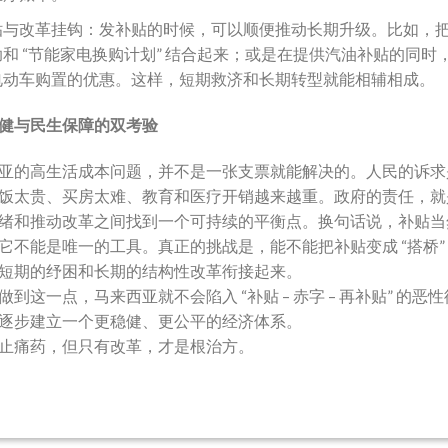
贴与改革挂钩：发补贴的时候，可以顺便推动长期升级。比如，
助和 “节能家电换购计划” 结合起来；或是在提供汽油补贴的同时
电动车购置的优惠。这样，短期救济和长期转型就能相辅相成。
健与民生保障的双考验
亚的高生活成本问题，并不是一张支票就能解决的。人民的诉求
饭太贵、买房太难、教育和医疗开销越来越重。政府的责任，就
绪和推动改革之间找到一个可持续的平衡点。换句话说，补贴当
它不能是唯一的工具。真正的挑战是，能不能把补贴变成 “搭桥”
短期的纾困和长期的结构性改革衔接起来。
做到这一点，马来西亚就不会陷入 “补贴 – 赤字 – 再补贴” 的恶
逐步建立一个更稳健、更公平的经济体系。
止痛药，但只有改革，才是根治方。