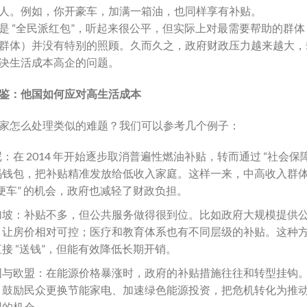
人。例如，你开豪车，加满一箱油，也同样享有补贴。
是 “全民派红包”，听起来很公平，但实际上对最需要帮助的群体（
群体）并没有特别的照顾。久而久之，政府财政压力越来越大，
决生活成本高企的问题。
鉴：他国如何应对高生活成本
家怎么处理类似的难题？我们可以参考几个例子：
：在 2014 年开始逐步取消普遍性燃油补贴，转而通过 “社会保障
码钱包，把补贴精准发放给低收入家庭。这样一来，中高收入群
便车” 的机会，政府也减轻了财政负担。
加坡：补贴不多，但公共服务做得很到位。比如政府大规模提供
，让房价相对可控；医疗和教育体系也有不同层级的补贴。这种
接 “送钱”，但能有效降低长期开销。
国与欧盟：在能源价格暴涨时，政府的补贴措施往往和转型挂钩
，鼓励民众更换节能家电、加速绿色能源投资，把危机转化为推
型的机会。