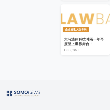
演关键角色
企业资讯大咖专访
大马法律科技时隔一年再
度登上世界舞台！
LAWBANK ASIA晋级全
Feb 5, 2025
球知名创业大赛
JUMPSTARTER TOP
100！