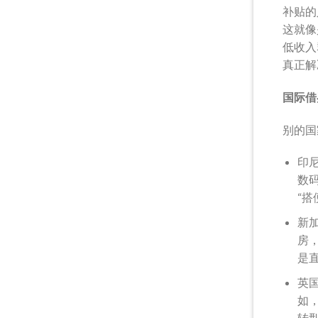
补贴的
这就像
低收入
真正解
国际借
别的国
印尼
数
“搭
新
房
是直
英
如
转