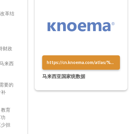
性改革结
持财政
https://cn.knoema.com/atlas/%E9%A9%AC%E6%9D%A5%E8%A5%BF%E4%BA%9A
马来西
马来西亚国家统数据
正需要的
价补
、教育
下功
庭少担