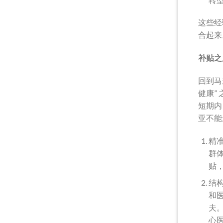
这些经
合起来
补贴之
回到马
健康”
短期内
亚不能
精
群
贴
结
和
夫
心