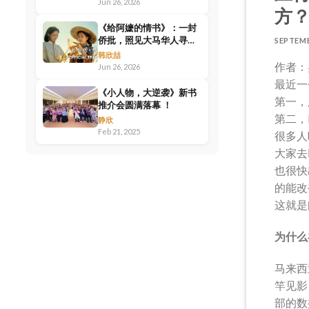
Jun 26, 2026
方
《给阿嬷的情书》：一封
侨批，照见大马华人寻根
SEPTEMBE
的时代情绪
韩欣喆
作者：
Jun 26, 2026
最近一
《小人物，大逆袭》新书
第一，
推介会圆满落幕 ！
第二，R
静欣
Feb 21, 2025
很多人
大家去
也很快
的能改
这就是
为什么
马来西
竿见影
部的数