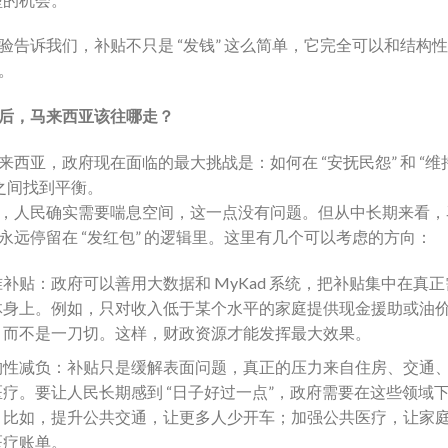
验告诉我们，补贴不只是 “发钱” 这么简单，它完全可以和结构
。
后，马来西亚该往哪走？
来西亚，政府现在面临的最大挑战是：如何在 “安抚民怨” 和 “维
 之间找到平衡。
，人民确实需要喘息空间，这一点没有问题。但从中长期来看，
永远停留在 “发红包” 的逻辑里。这里有几个可以考虑的方向：
准补贴：政府可以善用大数据和 MyKad 系统，把补贴集中在真
体身上。例如，只对收入低于某个水平的家庭提供现金援助或油
，而不是一刀切。这样，财政资源才能发挥最大效果。
构性减负：补贴只是缓解表面问题，真正的压力来自住房、交通
医疗。要让人民长期感到 “日子好过一点”，政府需要在这些领域
。比如，提升公共交通，让更多人少开车；加强公共医疗，让家
医疗账单。