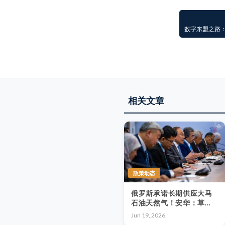
数字东盟之路
相关文章
政策动态
俄罗斯承诺长期供应大马
石油天然气！安华：草案
已拟定、原则已达成，回
Jun 19, 2026
国后加快签署，国油将扮