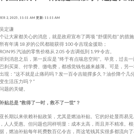
？
R 2, 2025 , 11:11 AM 更新: 11:11 AM
吴定谦
个让大家都关心的消息，就是政府宣布了两项 “舒缓民怨” 的措
所有年满 18 岁的公民都能获得 100 令吉现金援助；
ON95 汽油的零售价格从 2.05 令吉调低到 1.99 令吉。
听到消息之后，第一反应是 “终于有点喘息空间”。毕竟，过去一
巴刹买菜、付学费、缴电费，都感觉钱包越来越薄。可是，另一
出现：“这不就是止痛药吗？发一百令吉能撑多久？油价降个几
变生活压力吗？”
问题的关键。
补贴总是 “救得了一时，救不了一世”？
亚长期以来依赖补贴政策，尤其是燃油补贴。它的好处显而易见 
，人人受惠。但问题也同样明显：成本太高，而且并不精准。根
据，燃油补贴每年耗费数百亿令吉，而这笔钱其实很多都流向了