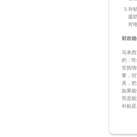
补
援
对
财政稳
马来西
的：吃
安抚情
要，但
具，把
如果能
而是能
补贴是