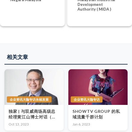
Development
Authority ( MIDA )
相关文章
企业资讯大咖专访永续发展
企业资讯大咖专访
独家 | 与双威商场高级总
SHOWTV GROUP 的私
经理黄江山博士对话（第
域流量千群计划
一篇）：谈双威商场可持
Oct 13, 2023
Jan 6, 2023
续发展目标（SDGS）的