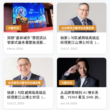
起源与“催化剂”
大咖专访
企业资讯大咖专访永续发展
深耕“森林城市”雷禗淇以
独家 | 与双威商场高级总
管家式服务重塑旅居新标
经理黄江山博士对话（完
杆
结篇）：企业可以如何开
May 6, 2026
Oct 27, 2023
始实施可持续发展目标
（SDGS）？
企业资讯大咖专访永续发展
大咖专访
独家 | 与双威商场高级总
从品牌营销到 AI 增长系
经理黄江山博士对话（第
统，YENS 看见 SME 的新
三篇）：实施可持续发展
竞争压力
Oct 21, 2023
Jun 14, 2026
目标（SDGS）对双威商