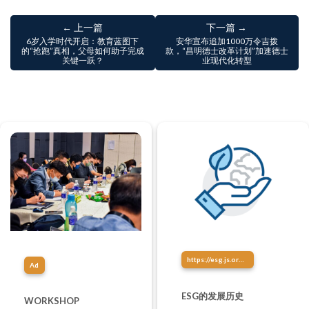
← 上一篇
下一篇 →
6岁入学时代开启：教育蓝图下
安华宣布追加1000万令吉拨
的“抢跑”真相，父母如何助子完成
款，“昌明德士改革计划”加速德士
关键一跃？
业现代化转型
https://esg.js.org/about/esg-history.html
Ad
ESG的发展历史
WORKSHOP