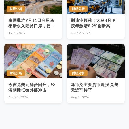
财经分析
财经分析
泰国批准7月11日启用马
制造业领涨！大马4月IPI
泰新永久陆路口岸，促贸
按年激增8.2%创新高
易物流旅游全面提速
Jul 8, 2026
Jun 12, 2026
财经分析
财经分析
令吉兑美元稳步回升，经
马币兑主要货币走强 兑美
济韧性抵御外部冲击
元近乎持平
Apr 24, 2026
Aug 4, 2026