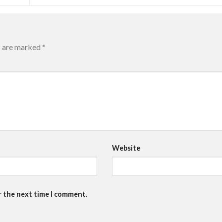
s are marked
*
Website
r the next time I comment.