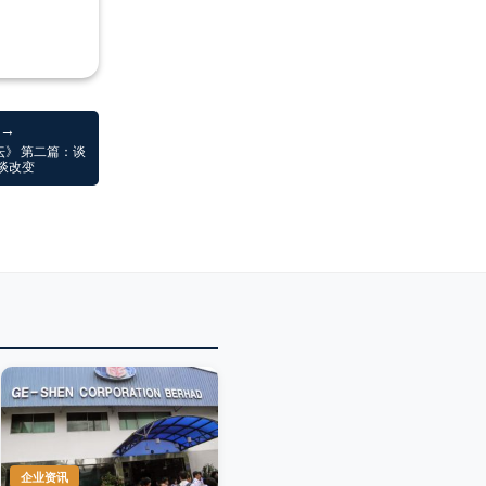
 →
坛》 第二篇：谈
谈改变
企业资讯