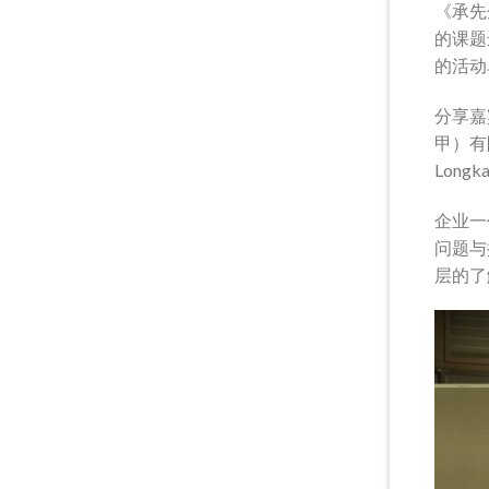
《承先
的课题
的活动
分享嘉
甲）有
Long
企业一
问题与
层的了