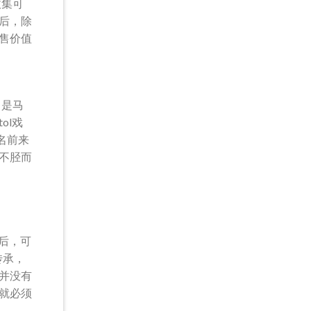
收集可
后，除
售价值
即
，是马
ol戏
名前来
就不胫而
后，可
传承，
并没有
就必须