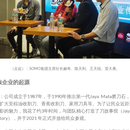
（左起）：SOMO集团主席社长赫奇、陈天利、王天锐、雷大勇。
族企业的起源
：公司成立于1987年，于1990年推出第一代Jaya Mata磨刀石
扩大至棕油收割刀、香蕉收割刀、家用刀具等。为了让民众近距
影的魅力，我花了约3年时间，与团队精心打造了刀故事馆（Jaya 
e Story），并于2021 年正式开放给民众参观。