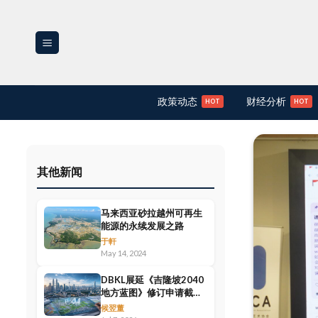
Skip
to
content
政策动态
财经分析
其他新闻
马来西亚砂拉越州可再生
能源的永续发展之路
于軒
May 14, 2024
DBKL展延《吉隆坡2040
地方蓝图》修订申请截止
日期至8月7日
候翌董