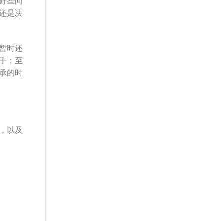
好些问
还是决
暂时还
手；至
承的时
，以及