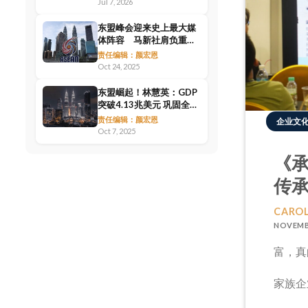
Jul 7, 2026
东盟峰会迎来史上最大媒
体阵容 马新社肩负重任
统筹国际媒体中心
责任编辑：颜宏恩
Oct 24, 2025
东盟崛起！林慧英：GDP
突破4.13兆美元 巩固全球
投资枢纽地位
责任编辑：颜宏恩
企业文
Oct 7, 2025
《承
传
CAROL
NOVEMBER
富，真
家族企