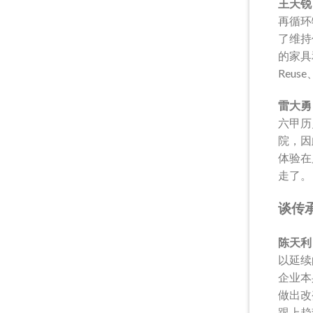
王天锐
再循环
了维持
的家具
Reuse
雷大勇
六甲历史
院，因
体验在
走了。
谈传
陈天利
以延续
企业本
做出改
跟上趋