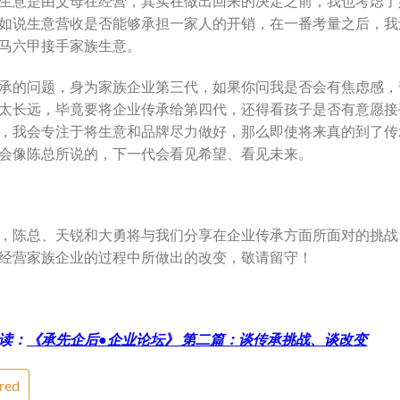
生意是由父母在经营，其实在做出回来的决定之前，我也考虑了
如说生意营收是否能够承担一家人的开销，在一番考量之后，我
马六甲接手家族生意。
承的问题，身为家族企业第三代，如果你问我是否会有焦虑感，
太长远，毕竟要将企业传承给第四代，还得看孩子是否有意愿接
，我会专注于将生意和品牌尽力做好，那么即使将来真的到了传
会像陈总所说的，下一代会看见希望、看见未来。
，陈总、天锐和大勇将与我们分享在企业传承方面所面对的挑战
经营家族企业的过程中所做出的改变，敬请留守！
读：
《承先企后●企业论坛》 第二篇：谈传承挑战、谈改变
red