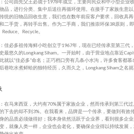
：公司由先父王必成于1978年成立，主要向民众和中小型企业
物品，进行分类、集中后送往再循环使用。在接手了家族生意以
传统的旧物品回收生意，我们也在数年前应客户要求，回收具再
和二手货，再转手出售。作为二手商，我们推崇环保3R原则，
、Reduce、Recycle。
：佳必多祖传海鲜小吃创立于1967年，现在已经传承至第三代
最悠久的Longkang Siham。一开始时，由于营业地点靠近Capit
此就以“佳必多”命名；正巧档口旁有几条小水沟，许多食客都慕
后巷吃水煮鲜蛤的独特经历，久而久之，Longkang Siham之名
承
：在马来西亚，大约有70%属于家族企业，然而传承到第三代过
的下去的却不到3%。在我看来，品牌是一个传承，要做到有效
身的品质必须做得好；我本身依然活跃于企业界，看到很多企业
变，就像人类一样，企业也会老化，要确保企业得以持续发展，
势做出改变。