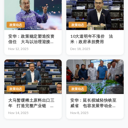
政策动态
政策动态
安华：政策稳定塑造投资
10大道明年不涨价 法
信任 大马以治理迎接科
米：政府承担费用
技与经济转型
Nov 12, 2025
Dec 18, 2025
政策动态
政策动态
大马暂缓稀土原料出口三
安华：延长槟城轻快铁至
年 打造完整产业链 新
威省 包容发展带动全州
能源产业迎布局窗口
经济
Nov 14, 2025
Nov 8, 2025