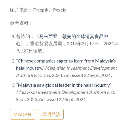
图片来源：Freepik、Pexels
参考资料：
曾诗韵：〈
马来西亚：领先的全球清真食品中
心
〉，香港贸易发展局，2017年2月17日，2024年
9月22日读取。
“
Chinese companies eager to learn from Malaysia’s
halal industry
.”
Malaysian Investment Development
Authority
, 15 Jun. 2024, Accessed 22 Sept. 2024.
“
Malaysia as a global leader in the halal industry
.”
Malaysian Investment Development Authority
, 15
Sept. 2023, Accessed 22 Sept. 2024.
MADANI
昌明经济