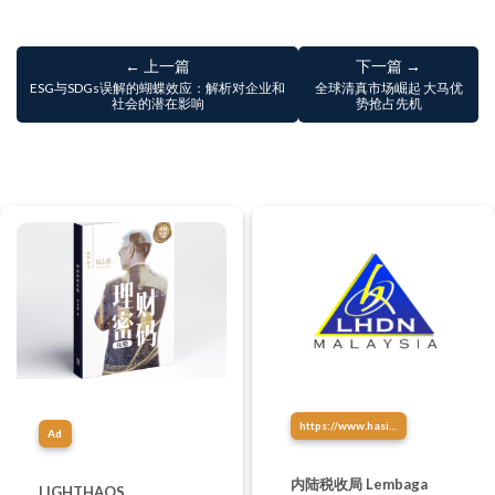
← 上一篇
下一篇 →
ESG与SDGs误解的蝴蝶效应：解析对企业和
全球清真市场崛起 大马优
社会的潜在影响
势抢占先机
https://www.hasil.gov.my/
Ad
内陆税收局 Lembaga
LIGHTHAOS