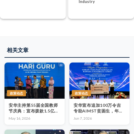
Industry
相关文章
政策动态
政策动态
安华主持第55届全国教师
安华宣布追加100万令吉
节庆典：宣布拨款1.5亿令
专助AIMST贫困生，年度
吉改善教职员福利，寄语
补助金总额达2,500万令吉
May 16, 2026
Jun 7, 2026
教师展现包容胸怀