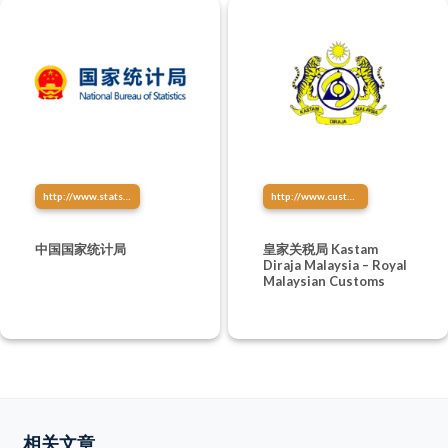
http://www.stats.gov.cn/
http://www.customs.gov.my/
中国国家统计局
皇家关税局 Kastam
Diraja Malaysia – Royal
Malaysian Customs
相关文章