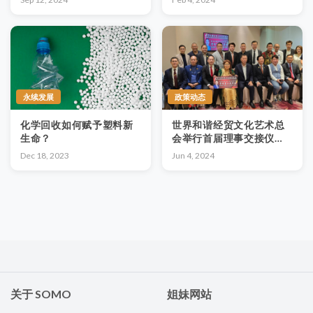
永续发展
政策动态
化学回收如何赋予塑料新
世界和谐经贸文化艺术总
生命？
会举行首届理事交接仪
式，推动马中友好合作
Dec 18, 2023
Jun 4, 2024
关于 SOMO
姐妹网站