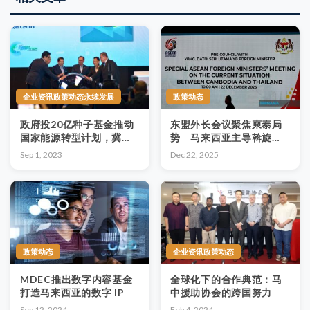
企业资讯政策动态永续发展
政策动态
政府投20亿种子基金推动
东盟外长会议聚焦柬泰局
国家能源转型计划，冀望
势 马来西亚主导斡旋区
抛砖引玉，企业可以如何
域和平
Sep 1, 2023
Dec 22, 2025
响应？
政策动态
企业资讯政策动态
MDEC推出数字内容基金
全球化下的合作典范：马
打造马来西亚的数字 IP
中援助协会的跨国努力
Sep 12, 2024
Feb 4, 2024