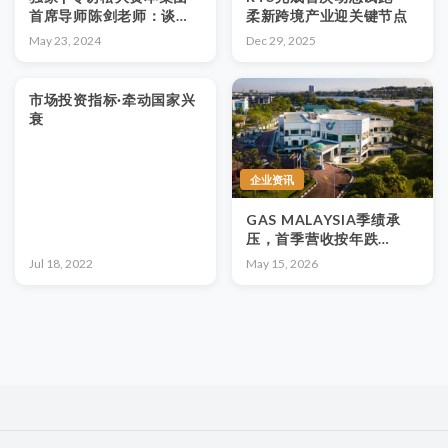
首席导师陈剑老师：谈
柔新跨境产业迎关键节点
ESG & SDGS、企业文
May 23, 2024
Dec 29, 2025
化、政府MADANI政策
（第二篇）
市场投资指标·牵动国家兴
衰
企业资讯
GAS MALAYSIA季绩承
压，首季营收按年跌
13.7%至16亿令吉；同期
Jul 18, 2022
May 15, 2026
亚太区首套LOOP石墨烯
系统正式落地