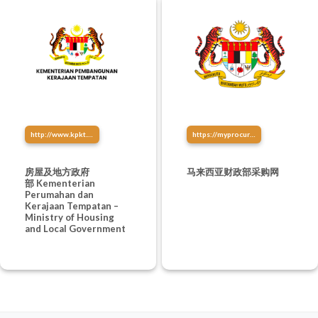
http://www.kpkt.gov.my/
https://myprocurement.treasury.gov.my/
房屋及地方政府
马来西亚财政部采购网
部 Kementerian
Perumahan dan
Kerajaan Tempatan –
Ministry of Housing
and Local Government