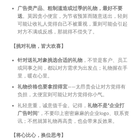
广告类产品、粗制滥造或过季的礼物，最好不要
送
。莫因贪小便宜，为节省预算而随意送出，轻则
可能让收礼人觉得自己不被重视，重则可能会引起
对方不满或反感，那就得不偿失了。
【挑对礼物，皆大欢喜】
针对送礼对象挑选合适的礼物
，不管是客户、员工
或同事之间，都以对方需求为出发点；礼物握在手
里，暖在心里。
礼物价格也要拿捏得宜
——太昂贵会让对方觉得有
负担，太便宜则可能让对方觉得你小气。
礼轻意重，诚意值千金。记得，
礼物不是“企业打
广告时间
“，不要印上密密麻麻的企业logo、联系资
讯；不然就算礼物再高贵，也会带来反效果。
【将心比心，换位思考】