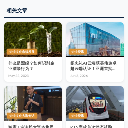
相关文章
企业文化永续发展
企业资讯
什么是漂绿？如何识别企
杨忠礼AI云端获英伟达卓
业漂绿行为？
越云端认证！亚洲首批，
全球仅六家，跻身AI算力
May 22, 2023
Jun 2, 2026
精英行列
企业文化大咖专访
企业资讯
独家 | 专访松大资本集团
RTS完成首次动态试跑