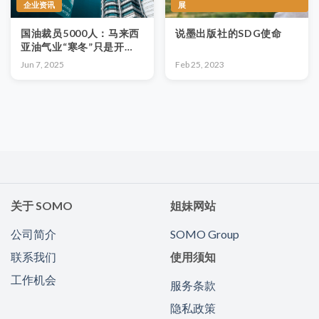
企业资讯
展
国油裁员5000⼈：⻢来⻄
说墨出版社的SDG使命
亚油⽓业“寒冬”只是开
始？
Jun 7, 2025
Feb 25, 2023
关于 SOMO
姐妹网站
公司简介
SOMO Group
联系我们
使用须知
工作机会
服务条款
隐私政策