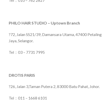
Tel：010 – 762 2827
PHILO HAIR STUDIO – Uptown Branch
?72, Jalan SS21/39, Damansara Utama, 47400 Petaling
Jaya, Selangor.
Tel：03 – 7731 7995
DROTIS PARIS
?26, Jalan 3,Taman Putera 2, 83000 Batu Pahat, Johor.
Tel：011 – 1668 6101