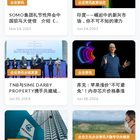
企业资讯
企业资讯政策动态
SOMO集团礼节性拜会中
印度——崛起中的新兴市
国驻马大使馆 介绍《东
场，你不可不知的潜力
盟经济》出版项目
Nov 14, 2025
Jun 24, 2023
企业资讯永续发展
企业资讯
TNB与SIME DARBY
库克：苹果涨价”不可避
PROPERTY携手共建城镇
免”！内存芯片价格暴涨
可持续能源
Jan 30, 2024
Jun 18, 2026
企业文化企业资讯大咖专访永续发