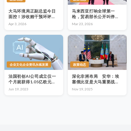
大马环境局正副总监今日
马来西亚打响全球第一
面控！涉收贿干预环评报
枪，贸易部长公开叫停对
告，两人皆不认罪
美贸易协议，美霸权加速
Apr 3, 2026
Mar 23, 2026
崩塌
企业文化企业资讯永续发展
政策动态
法国初创AI公司成立仅一
深化非洲布局 安华：埃
个月就获得1.05亿欧元种
塞俄比亚是大马重要战略
子轮融资！AI挡不住的趋
伙伴
Jun 19, 2023
Nov 19, 2025
势，你FEEL到了吗？