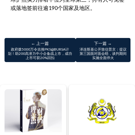
或落地签前往逾190个国家及地区。
← 上一篇
下一篇 →
政府拨5000万令吉推PKS@BURSA计
泽连斯基公开致信普京：提议
划！助200高潜力中小企备战上市，成功
第三国面对面会晤，谈判期间
上市可获20%回扣
实施全面停火