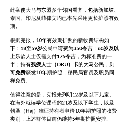
此举使大马与东盟多个邻国看齐，包括新加坡、
泰国、印尼及菲律宾均已率先采用更长护照有效
期。
根据宪报，10年有效期护照的新收费结构如
下：
18至59岁
公民申请费为
350令吉
；
60岁及以
上
乐龄人士仅需支付
175令吉
，为标准费的一
半；持有
残疾人士（OKU）卡
的大马公民，则
可
免费
获发10年期护照；移民局官员及职员同
样免费。
值得注意的是，宪报未列明12岁及以下儿童、
在海外就读学位课程的21岁及以下学生，以及
朝圣（Haj）准证持有者申请10年期护照的收费
类别，上述群体目前仍维持5年期护照安排。