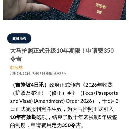
政策动态
大马护照正式升级10年期限！申请费350
令吉
韩欣喆
JUNE 4, 2026 , 7:40 PM 更新: 6:05 PM
（吉隆坡4日讯）
政府正式颁布《2026年收费
（护照及签证）（修正）令》（Fees (Passports
and Visas) (Amendment) Order 2026），于6月3
日正式宪报刊宪并生效，为大马护照正式引入
10年有效期
选项，结束了数十年来强制5年续签
的制度，申请费用定为
350令吉
。