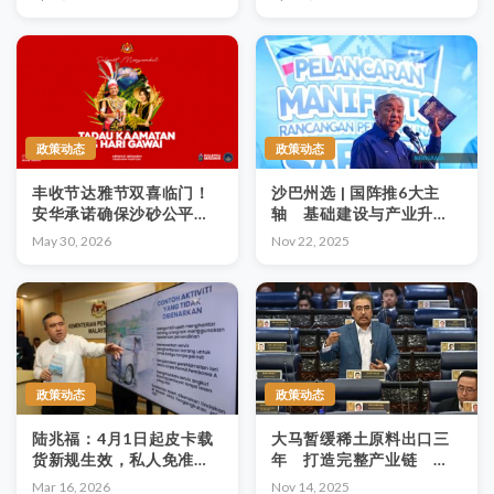
政策动态
政策动态
丰收节达雅节双喜临门！
沙巴州选 | 国阵推6大主
安华承诺确保沙砂公平发
轴 基础建设与产业升级
展，提升教育医疗及基建
成企业焦点
May 30, 2026
Nov 22, 2025
政策动态
政策动态
陆兆福：4月1日起皮卡载
大马暂缓稀土原料出口三
货新规生效，私人免准
年 打造完整产业链 新
证，商业收酬须持证
能源产业迎布局窗口
Mar 16, 2026
Nov 14, 2025