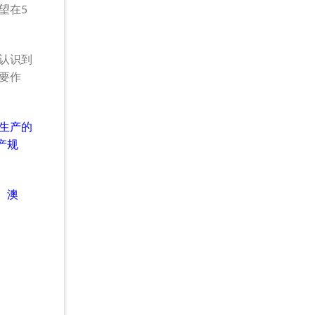
望在5
认识到
要作
生产的
产规
、澳