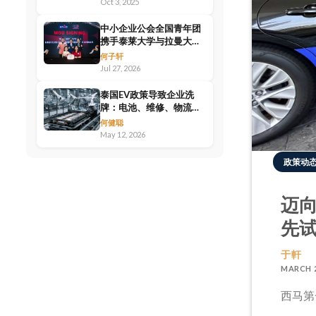
品牌营销
Oct 3, 2025
中小企业公会全国青年团
携手泰莱大学与拉曼大学
签署MOU，推动产学合作
何子轩
建立企业人才对接平台
Jul 27, 2026
泰国EV政策导致企业洗
牌：电池、维修、物流和
出口，谁会成为下一波赢
何健聪
家？
May 12, 2026
政策动
迈
先
于軒
MARCH 22
西马第