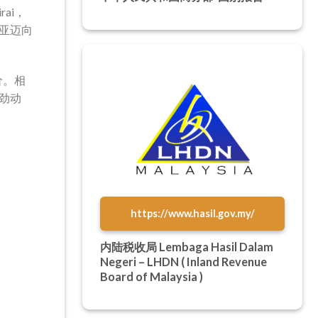
ai，
亚迈向
价。相
劲动
https://www.hasil.gov.my/
内陆税收局 Lembaga Hasil Dalam
Negeri – LHDN ( Inland Revenue
Board of Malaysia )