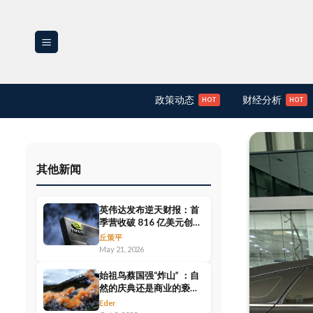
Skip
to
content
政策动态
财经分析
其他新闻
英伟达发布逆天财报：首
季营收破 816 亿美元创历
史新高，追加 800 亿回
丘策平
购、股息狂飙 24 倍！
May 21, 2026
始祖鸟蔡国强“炸山” ：自
然的庆典还是商业的亵
渎？——从ESG视角反思
Eder