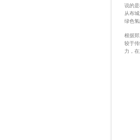
说的是
从布城
绿色氢
根据郑
较于传
力，在