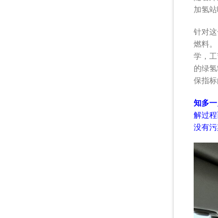
加氢站
针对这
燃料。
学，工
的绿氢
保指标
知多一
解过程
没有污