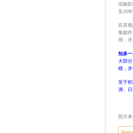
试验阶
至20
在其视
氢能作
用，开
知多一
大部分
模，并
至于积
洲、日
照片来
Featu