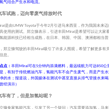
氧气结合产生水和电流。
汽车试跑，迈向零废气排放时代
irai是由UMW Toyota于今年2月引进马来西亚，作为我国未来
具使用的测试。郑立慷表示，引进丰田Mirai是希望可以让大家
氢能源科技已经相当成熟，在日本、韩国、中国、澳洲都相当普
，郑立慷驾驶的丰田Mirai吸引了许多人围观，希望了解更多有
信息。
点点：
丰田Mirai可在5分钟内添满燃料，最远续航力可达850公
是，有别于传统燃油汽车，氢能汽车不会产生废气，而是产生水
净的水；报道说，外国媒体在测试中甚至直接从排气管接水来喝
曾经演示）
汽车有了，但是加氢站呢？
立慷食家氢能汽车，引发了另一个疑问：汽车需要添加氢，马来