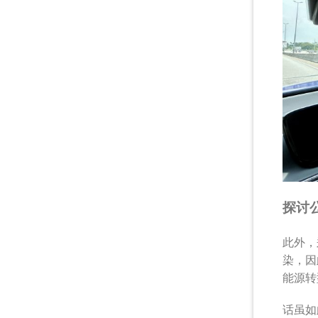
探讨
此外，
染，因
能源转
话虽如