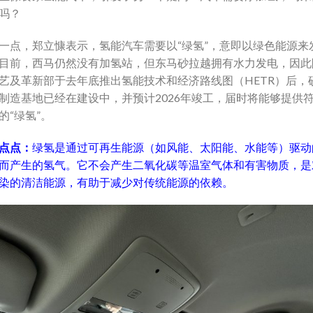
吗？
一点，郑立慷表示，氢能汽车需要以“绿氢”，意即以绿色能源来
目前，西马仍然没有加氢站，但东马砂拉越拥有水力发电，因此
艺及革新部于去年底推出氢能技术和经济路线图（HETR）后，
制造基地已经在建设中，并预计2026年竣工，届时将能够提供
的“绿氢”。
点点：
绿氢是通过可再生能源（如风能、太阳能、水能等）驱动
而产生的氢气。它不会产生二氧化碳等温室气体和有害物质，是
染的清洁能源，有助于减少对传统能源的依赖。