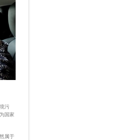
境污
为国家
然属于