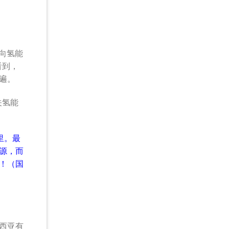
迈向氢能
看到，
遍。
关氢能
里。最
源，而
！（国
西亚有