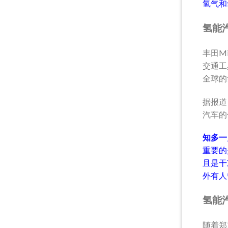
氢气和
氢能
丰田M
交通工
全球的
据报道
汽车的
知多一
重要的
且是干
外有人
氢能
随着郑