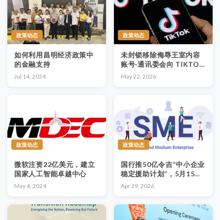
政策动态
政策动态
如何利用昌明经济政策中
未封锁移除侮辱王室内容
的金融支持
账号·通讯委会向 TIKTOK
发出“法定要求”
Jul 14, 2024
May 22, 2026
政策动态
政策动态
微软注资22亿美元，建立
国行推50亿令吉“中小企业
国家人工智能卓越中心
稳定援助计划”，5月15日
起开放申请最高75万令吉
May 4, 2024
Apr 29, 2026