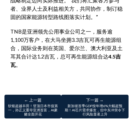
战略制定迈向实际推进。”我们将汇聚各方参与
者、业界人士及利益相关方，共同协作，制订稳
固的国家能源转型路线图落实计划。”
TNB是亚洲领先公用事业公司之一，服务逾
1,100万客户，在大马坐拥3.3吉瓦可再生能源组
合，国际业务则在英国、爱尔兰、澳大利亚及土
耳其合计达1.2吉瓦，总可再生能源组合达
4.5吉
瓦
。
← 上一篇
下一篇 →
软银超越丰田！登顶日本市值第
新加坡首季GDP按年增6%大幅超预
一，孙正义重夺亚洲首富，AI豪
期！AI芯片需求爆发，但中东冲突令下
赌全面开花
行风险显著上升