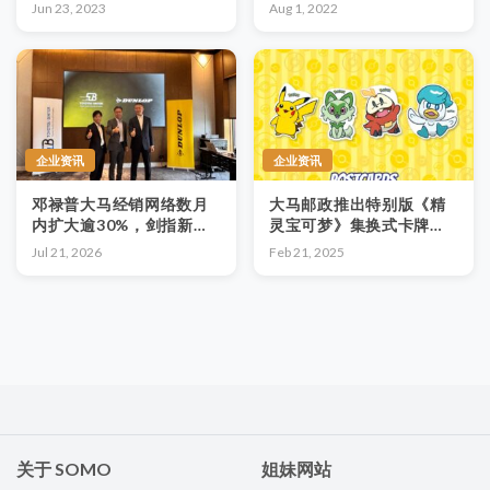
使轮、A轮、B轮、C轮
Jun 23, 2023
Aug 1, 2022
企业资讯
企业资讯
邓禄普大马经销网络数月
大马邮政推出特别版《精
内扩大逾30%，剑指新兴
灵宝可梦》集换式卡牌游
高端轮胎市场
戏（TCG）邮票套装
Jul 21, 2026
Feb 21, 2025
关于 SOMO
姐妹网站