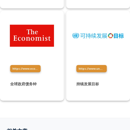
有任何的管理经验，都不是问
题）
https://www.economist.com/content/global_debt_clock
https://www.un.org/sustainabledevelopment/zh/sustainable-development-goals/
全球政府债务钟
持续发展目标