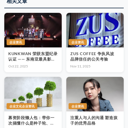
相关文章
企业资讯
企业资讯
KUNKWAN 荣获东盟纪录
ZUS COFFEE 争执风波
认证 —— 东南亚最具影响
品牌信任的公关考验
力的语言教育机构之一
Oct 22, 2025
Nov 11, 2025
企业文化企业资讯
企业资讯
募资阶段懒人包：带你一
注重人与人的沟通 塑造孩
次搞懂什么是种子轮、天
子的优秀品格￼