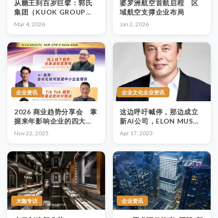
从糖王到百岁巨擘：郭氏
婆罗洲航空首航启程 区
集团（KUOK GROUP）
域航空支撑企业布局
的长青商业密码
Mar 4, 2026
Jan 2, 2026
企业资讯
企业文化企业资讯
2026 商业趋势分享会 掌
这边呼吁喊停，那边成立
握来年影响企业的四大趋
新AI公司，ELON MUSK
势
人工智能雄心不言而喻？
Nov 22, 2025
Apr 17, 2023
大咖专访
企业资讯