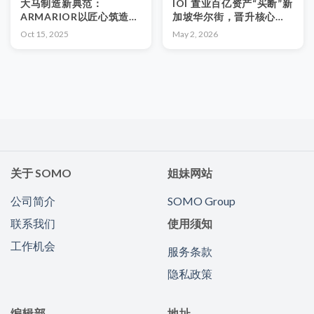
大马制造新典范：
IOI 置业百亿资产“买断”新
ARMARIOR以匠心筑造高
加坡华尔街，晋升核心区
端定制
第三大地主！
Oct 15, 2025
May 2, 2026
关于 SOMO
姐妹网站
公司简介
SOMO Group
联系我们
使用须知
工作机会
服务条款
隐私政策
编辑部
地址