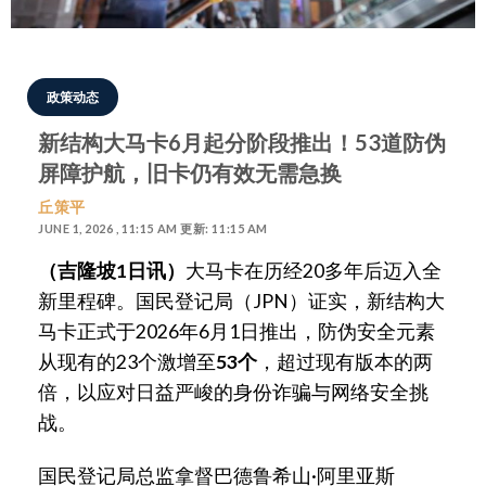
政策动态
新结构大马卡6月起分阶段推出！53道防伪
屏障护航，旧卡仍有效无需急换
丘策平
JUNE 1, 2026 , 11:15 AM 更新: 11:15 AM
（吉隆坡1日讯）
大马卡在历经20多年后迈入全
新里程碑。国民登记局（JPN）证实，新结构大
马卡正式于2026年6月1日推出，防伪安全元素
从现有的23个激增至
53个
，超过现有版本的两
倍，以应对日益严峻的身份诈骗与网络安全挑
战。
国民登记局总监拿督巴德鲁希山·阿里亚斯