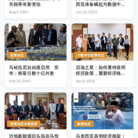
关税等有新变动
西亚准备崛起为数据中心
强国
Aug 4, 2025
Jun 20, 2024
政策动态
大咖专访政策动态
马哈拉尼自由港启用 安
启迪之星：如何看待昌明
华：将吸引数十亿外资
经济政策，重塑经济格
局？
Nov 30, 2025
Apr 8, 2024
政策动态永续发展
政策动态
沙地新能源巨头拟在马投
马来西亚昌明经济框架：