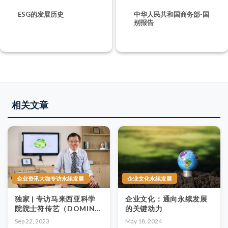
ESG的发展历史
中华人民共和国商务部-国
别报告
相关文章
企业资讯大咖专访永续发展
企业文化永续发展
独家 | 专访马来西亚科学
企业文化：通向永续发展
院院士符传艺（DOMINIC
的关键动力
FOO）教授——为何实践
Sep 22, 2023
May 18, 2024
ESG刻不容缓？中小型企