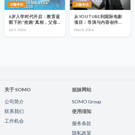
大咖专访
大咖专访
6岁入学时代开启：教育蓝
从YOUTUBE到国际电影
图下的“抢跑”真相，父母
项目：导演与内容创作者
如何助子完成关键一跃？
SK顺宽的蜕变之路
Jul 3, 2026
May 8, 2026
关于 SOMO
姐妹网站
公司简介
SOMO Group
联系我们
使用须知
工作机会
服务条款
隐私政策