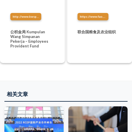
http://www.kwsp.gov.my/
https://www.fao.org/home/zh
公积金局 Kumpulan
联合国粮食及农业组织
Wang Simpanan
Pekerja – Employees
Provident Fund
相关文章