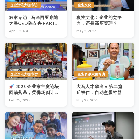
企业资讯大咖专访
企业文化
独家专访 | 马来西亚启迪
狼性文化：企业的竞争
之星CEO陈垚卉 PART
力，还是高压管理？
2：跨越疫情，启迪创新之
Apr 3, 2024
May 2, 2026
旅
企业资讯大咖专访
企业资讯大咖专访
2025 企业家年度论坛
大马人才辈出 ● 第二篇 |
圆满落幕，柔佛场倒计时
丘福仁：自动煮蛋神器
1 天！
Feb 25, 2025
May 27, 2023