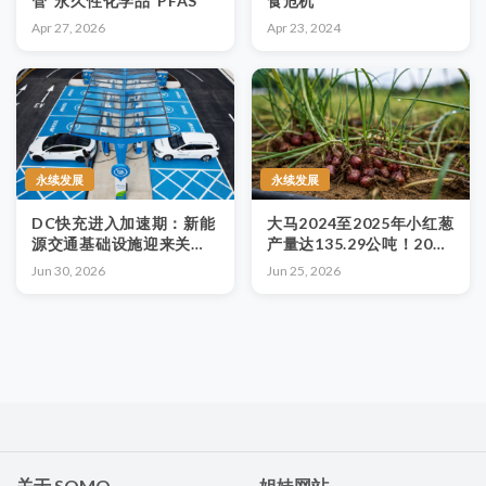
管“永久性化学品”PFAS
食危机
Apr 27, 2026
Apr 23, 2024
永续发展
永续发展
DC快充进入加速期：新能
大马2024至2025年小红葱
源交通基础设施迎来关键
产量达135.29公吨！2026
升级
年新增61.18公顷
Jun 30, 2026
Jun 25, 2026
关于 SOMO
姐妹网站