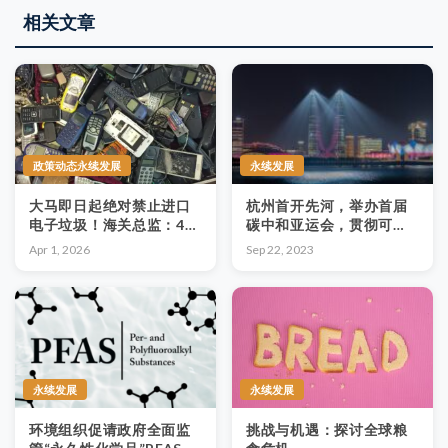
相关文章
政策动态永续发展
永续发展
大马即日起绝对禁止进口
杭州首开先河，举办首届
电子垃圾！海关总监：4月
碳中和亚运会，贯彻可持
1日正式生效，违者严惩不
续理念，回归最原始体验
Apr 1, 2026
Sep 22, 2023
贷
永续发展
永续发展
环境组织促请政府全面监
挑战与机遇：探讨全球粮