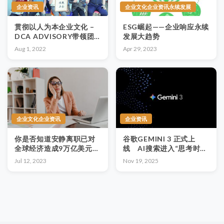
企业资讯
企业文化企业资讯永续发展
贯彻以人为本企业文化 –
ESG崛起——企业响应永续
DCA ADVISORY带领团
发展大趋势
队与时并进
Aug 1, 2022
Apr 29, 2023
企业文化企业资讯
企业资讯
你是否知道安静离职已对
谷歌GEMINI 3 正式上
全球经济造成9万亿美元损
线 AI搜索进入“思考时
失？企业文化可帮助改善
代”
Jul 12, 2023
Nov 19, 2025
此问题