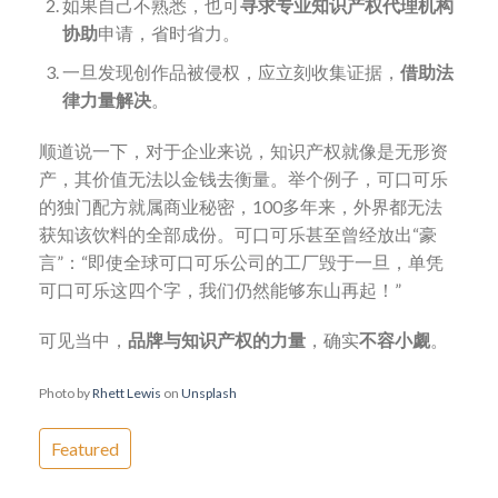
如果自己不熟悉，也可
寻求专业知识产权代理机构
协助
申请，省时省力。
一旦发现创作品被侵权，应立刻收集证据，
借助法
律力量解决
。
顺道说一下，对于企业来说，知识产权就像是无形资
产，其价值无法以金钱去衡量。举个例子，可口可乐
的独门配方就属商业秘密，100多年来，外界都无法
获知该饮料的全部成份。可口可乐甚至曾经放出“豪
言”：“即使全球可口可乐公司的工厂毁于一旦，单凭
可口可乐这四个字，我们仍然能够东山再起！”
可见当中，
品牌与知识产权的力量
，确实
不容小觑
。
Photo by
Rhett Lewis
on
Unsplash
Featured