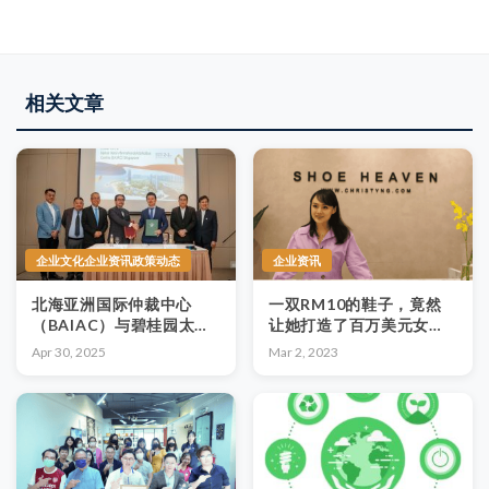
相关文章
企业文化企业资讯政策动态
企业资讯
北海亚洲国际仲裁中心
一双RM10的鞋子，竟然
（BAIAC）与碧桂园太平
让她打造了百万美元女鞋
洋景私人有限公司
王国？
Apr 30, 2025
Mar 2, 2023
（CGPV）正式签署合作
备忘录