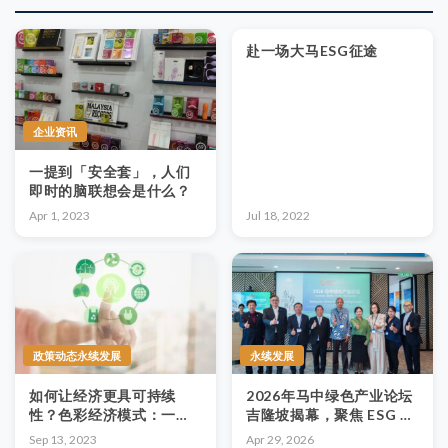
赴一场大马ESG征途
企业资讯
一提到「安全套」，人们
即时的脑联想会是什么？
Apr 1, 2023
Jul 18, 2022
政策动态永续发展
永续发展
如何让经济更具可持续
2026年马中绿色产业论坛
性？色彩经济模式：一种
吉隆坡揭幕，聚焦 ESG 与
颜色、一种挑战，许地球
东南亚本土化升级
Sep 13, 2023
Apr 29, 2026