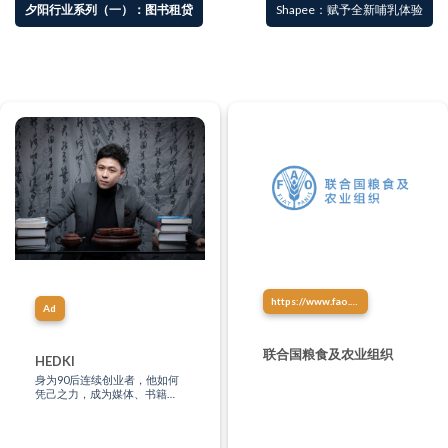
夕阳行业系列（一）：图书租贷
Shapee：赋予全新哺乳体验
https://www.fao.org/home/zh
Ad
联合国粮食及农业组织
HEDKI
身为90后连续创业者，他如何
凭己之力，成为媒体、书籍、
文化、影视、音乐、讲演创作
等多方位制作人？“只有站在未
来，才能影响现在。”