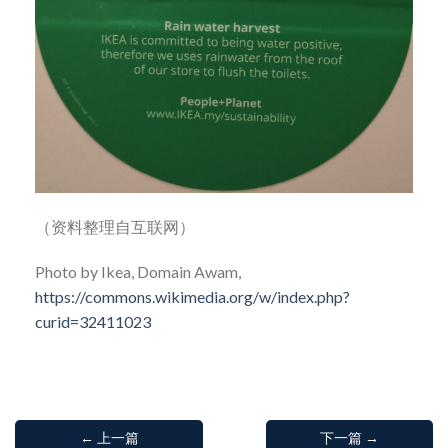
（资料整理自互联网）
Photo by Ikea, Domain Awam,
https://commons.wikimedia.org/w/index.php?
curid=32411023
← 上一篇
下一篇 →