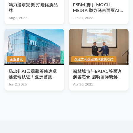
竭力追求完美 打造优质品
FSBM 携手 MOCHI
牌￼
MEDIA 举办马来西亚AI创
新论坛,OMIROL AI正式发
Aug 1, 2022
Jun 24, 2026
布,推动东南亚AIGC生态
发展
企业资讯
企业文化企业资讯政策动态
杨忠礼AI云端获英伟达卓
森林城市与BAIAC签署谅
越云端认证！亚洲首批，
解备忘录 启动国际调解与
全球仅六家，跻身AI算力
仲裁平台
Jun 2, 2026
Apr 30, 2025
精英行列