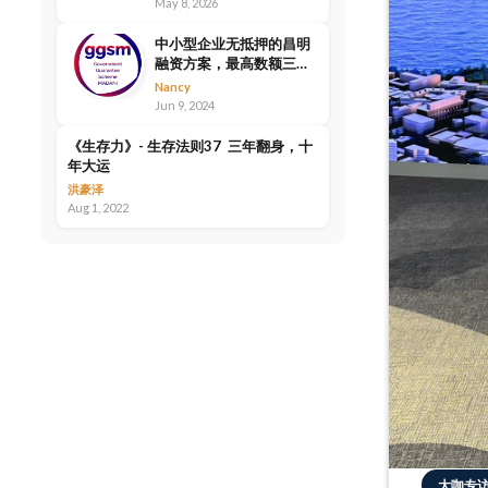
May 8, 2026
中小型企业无抵押的昌明
融资方案，最高数额三千
万
Nancy
Jun 9, 2024
《生存力》- 生存法则37 三年翻身，十
年大运
洪豪泽
Aug 1, 2022
大咖专