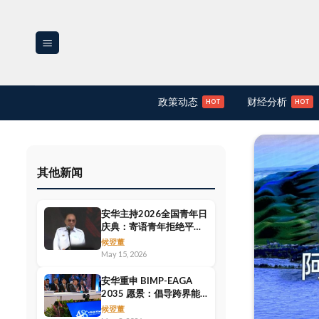
Skip
to
content
政策动态
财经分析
其他新闻
安华主持2026全国青年日
庆典：寄语青年拒绝平
庸，以诚信与智慧引领大
候翌董
马新时代
May 15, 2026
安华重申 BIMP-EAGA
2035 愿景：倡导跨界能
源连接与包容性增长
候翌董