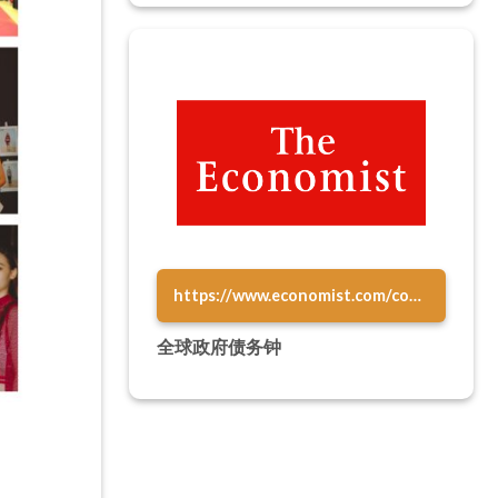
https://www.economist.com/content/global_debt_clock
全球政府债务钟