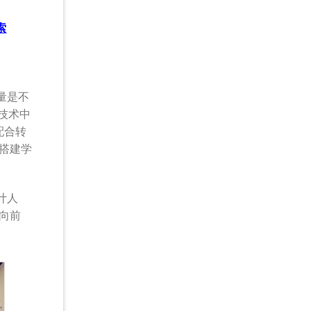
索
力量是不
计技术中
配合转
搭建学
设计人
向前