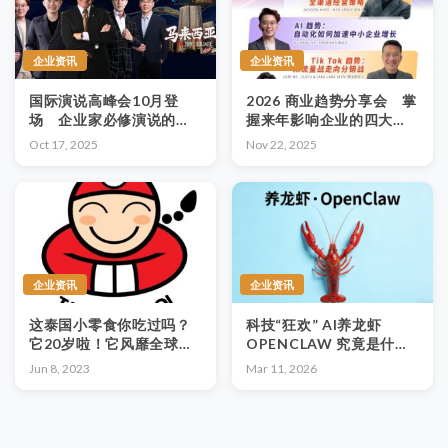
企业资讯
企业资讯
国际演说高峰会10月登
2026 商业趋势分享会 掌
场 企业家必修演说的力
握来年影响企业的四大趋
量
势
Oct 17, 2025
Nov 22, 2025
企业资讯
企业资讯
这泰国小零食你吃过吗？
科技“狂欢” AI养龙虾
它20岁啦！它风靡全球的
OPENCLAW 究竟是什
秘诀是什么？
么？
Jun 8, 2023
Mar 11, 2026