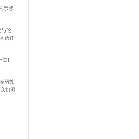
表示感
无与伦
互信任
示器也
努哈丽扎
观众如痴