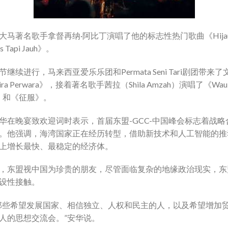
大马著名歌手拿督再纳·阿比丁演唱了他的标志性热门歌曲《Hija
s Tapi Jauh》。
节继续进行，马来西亚爱乐乐团和Permata Seni Tari剧团带来
ra Perwara》，接着著名歌手茜拉（Shila Amzah）演唱了《Wau
an》和《征服》。
华在晚宴致欢迎词时表示，首届东盟-GCC-中国峰会标志着战略
。他强调，海湾国家正在经历转型，借助新技术和人工智能的推
上增长最快、最稳定的经济体。
，东盟视中国为珍贵的朋友，尽管面临复杂的地缘政治现实，东
设性接触。
那些希望发展国家、相信独立、人权和民主的人，以及希望增加
人的思想交流会。”安华说。