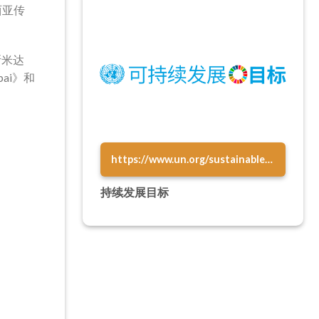
来西亚传
斯米达
ai》和
https://www.un.org/sustainabledevelopment/zh/sustainable-development-goals/
持续发展目标