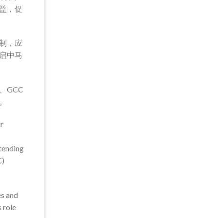
益，促
制，应
启中马
、GCC
。
r
tending
C)
es and
 role