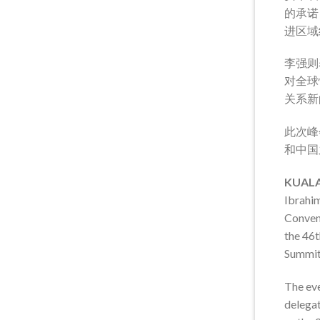
的承诺
进区域
李强则
对全球
关系新
此次峰
和中国
KUALA
Ibrahim
Conven
the 46
Summit
The eve
delegat