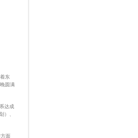
舞着东
夜晚圆满
系达成
划）、
作方面