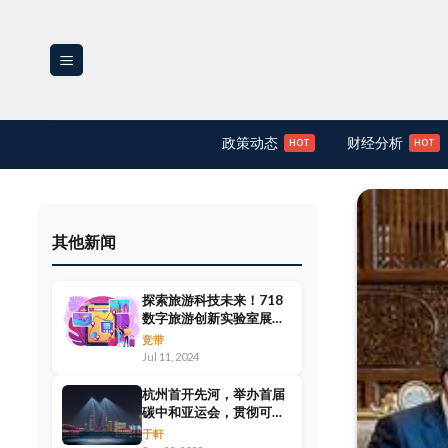
Skip
to
content
政策动态
财经分析
其他新闻
探索旅游科技未来！718
数字旅游创新实验室展示
日
竞带
Jul 11, 2024
杭州首开先河，举办首届
碳中和亚运会，贯彻可持
续理念，回归最原始体验
于軒