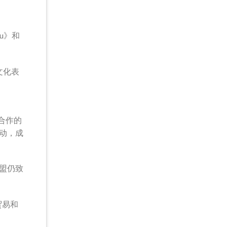
u》和
了文化表
合作的
动，成
盟仍致
贸易和