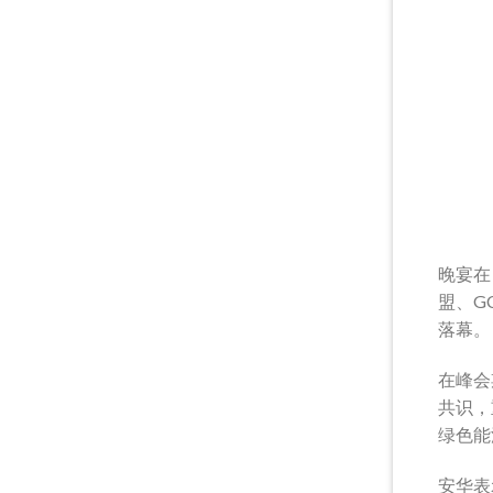
晚宴在《
盟、G
落幕。
在峰会
共识，
绿色能
安华表