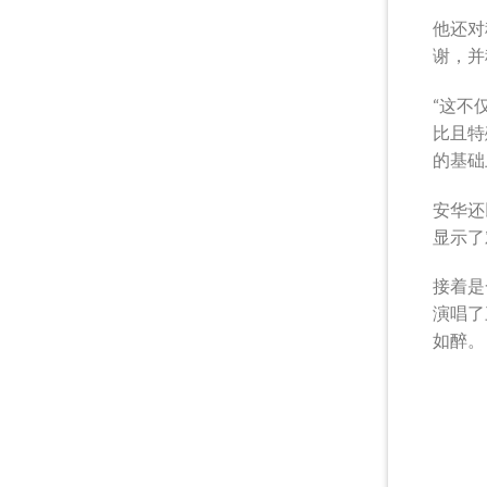
他还对
谢，并
“这不
比且特
的基础
安华还
显示了
接着是
演唱了
如醉。