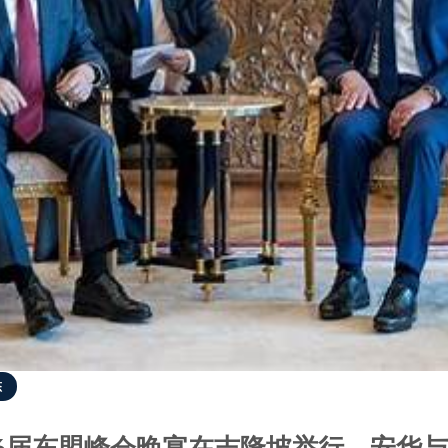
态
46届东盟峰会晚宴在吉隆坡举行，安华