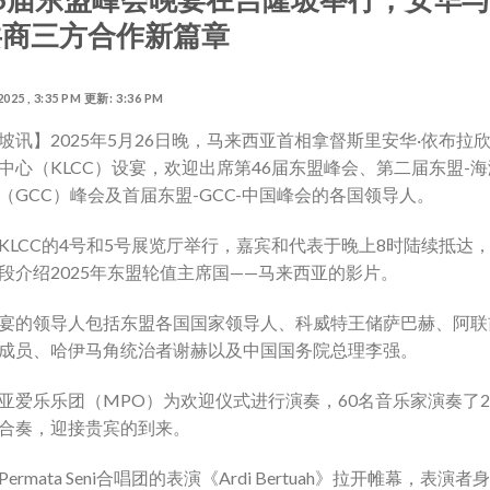
共商三方合作新篇章
2025 , 3:35 PM 更新: 3:36 PM
坡讯】2025年5月26日晚，马来西亚首相拿督斯里安华·依布拉
中心（KLCC）设宴，欢迎出席第46届东盟峰会、第二届东盟-
（GCC）峰会及首届东盟-GCC-中国峰会的各国领导人。
KLCC的4号和5号展览厅举行，嘉宾和代表于晚上8时陆续抵达
段介绍2025年东盟轮值主席国——马来西亚的影片。
宴的领导人包括东盟各国国家领导人、科威特王储萨巴赫、阿联
成员、哈伊马角统治者谢赫以及中国国务院总理李强。
亚爱乐乐团（MPO）为欢迎仪式进行演奏，60名音乐家演奏了2
合奏，迎接贵宾的到来。
ermata Seni合唱团的表演《Ardi Bertuah》拉开帷幕，表演