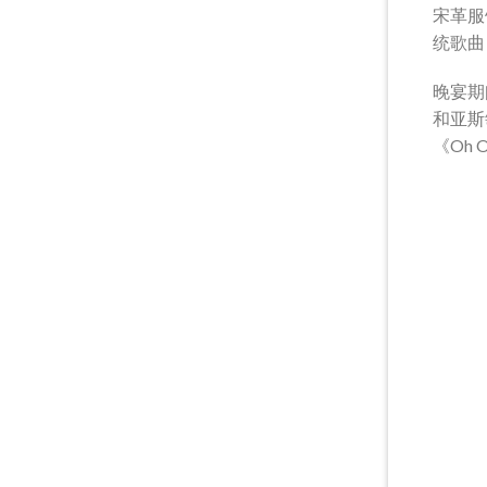
宋革服饰
统歌曲
晚宴期
和亚斯
《Oh 