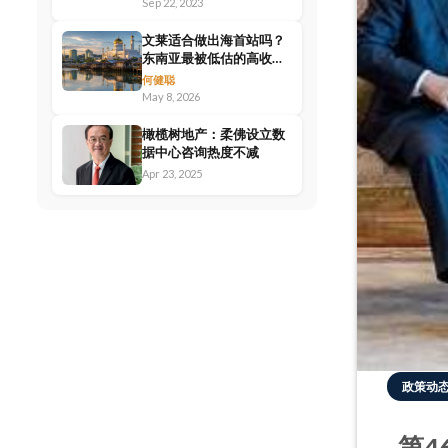
Sep 22, 2023
文莱适合做出海首站吗？
东南亚最被低估的高收入
市场
何健聪
May 8, 2026
橄榄树地产：柔佛设立数
据中心咨询热度不减
Apr 23, 2025
政策动
第