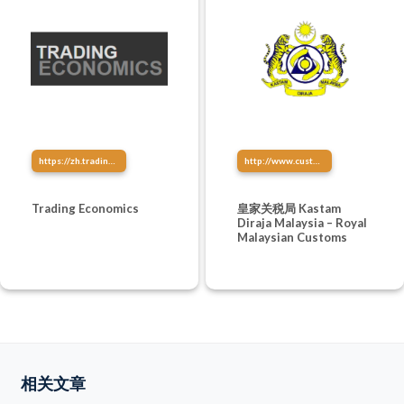
https://zh.tradingeconomics.com/
http://www.customs.gov.my/
Trading Economics
皇家关税局 Kastam
Diraja Malaysia – Royal
Malaysian Customs
相关文章