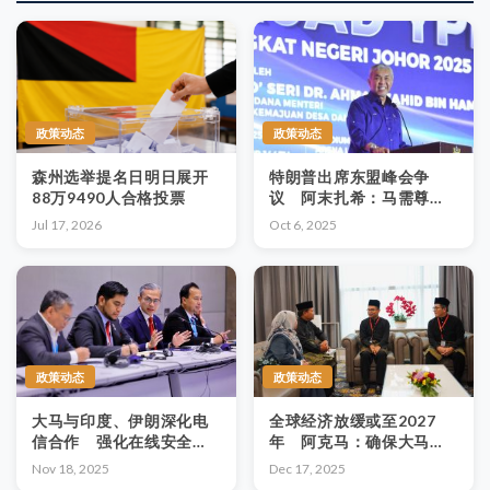
政策动态
政策动态
森州选举提名日明日展开
特朗普出席东盟峰会争
88万9490人合格投票
议 阿末扎希：马需尊重
东盟10国领袖共识决定
Jul 17, 2026
Oct 6, 2025
政策动态
政策动态
大马与印度、伊朗深化电
全球经济放缓或至2027
信合作 强化在线安全与
年 阿克马：确保大马经
数码基础建设
济处最佳状态
Nov 18, 2025
Dec 17, 2025