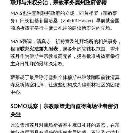
联邦与州权分治，宗教事务属州政府管辖
MAIS也注意到联邦政府的立场，即首相署（宗教事
务）部长祖基菲里哈桑（Zulkifli Hasan）早前就全国
商场祈祷室举行主麻日礼拜的建议所表达的立场。
MAIS强调，清真寺、祈祷室及礼拜场所的相关事务，
根据
联邦宪法第九附表
，属各州的管辖权范围。雪州
苏丹作为伊斯兰宗教最高元首，拥有批准祈祷室举行
主麻日礼拜的最终决定权。
萨莱胡丁最后呼吁雪州全体穆斯林继续踊跃前往清真
寺及祈祷室礼拜，让这些机构成为穆斯林社区的团结
中心。
SOMO观察｜宗教政策走向值得商场业者密切
关注
此次雪州苏丹对商场祈祷室主麻日礼拜的表态，在宗
教行政层面具有明确的州权主导性质，不涉及对错判