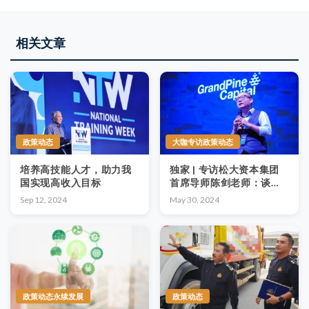
相关文章
政策动态
大咖专访政策动态
培养高技能人才，助力我
独家 | 专访松大资本集团
国实现高收入目标
首席导师陈剑老师：谈
ESG & SDGS、企业文
Sep 12, 2024
May 30, 2024
化、政府MADANI政策
（第三篇）
政策动态永续发展
政策动态