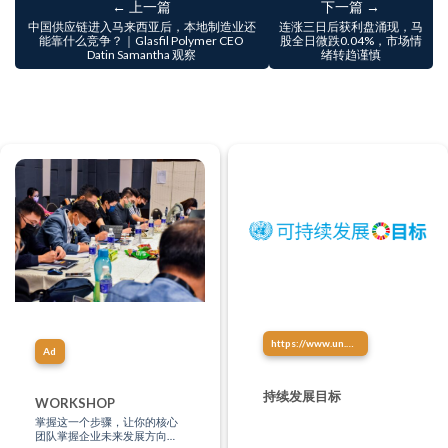
← 上一篇
下一篇 →
中国供应链进入马来西亚后，本地制造业还
连涨三日后获利盘涌现，马
能靠什么竞争？｜Glasfil Polymer CEO
股全日微跌0.04%，市场情
Datin Samantha 观察
绪转趋谨慎
https://www.un.org/sustainabledevelopment/zh/sustainable-development-goals/
Ad
持续发展目标
WORKSHOP
掌握这一个步骤，让你的核心
团队掌握企业未来发展方向、