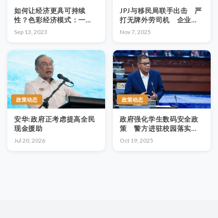
如何让经济更具可持续
JPJ与移民局联手出击 严
性？色彩经济模式：一种
打无牌外劳司机 企业应
颜色、一种挑战，许地球
重视安全与合规
Sep 13, 2023
Nov 7, 2025
一个可持续的未来
政策动态
政策动态
安华:政府正考虑提高全民
政府强化学生数码安全政
现金援助
策 警方进驻校园落实教
育与防范
Jul 20, 2026
Oct 19, 2025