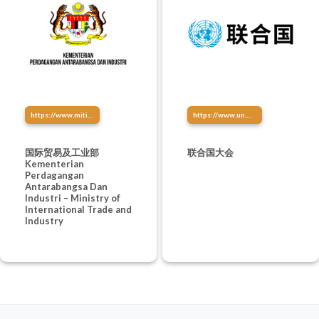
https://www.miti.gov.my/
https://www.un.org/zh/ga/
国际贸易及工业部
联合国大会
Kementerian
Perdagangan
Antarabangsa Dan
Industri – Ministry of
International Trade and
Industry