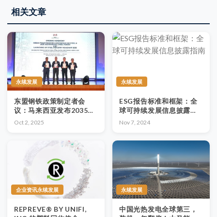
相关文章
永续发展
永续发展
东盟钢铁政策制定者会
ESG报告标准和框架：全
议：马来西亚发布2035年
球可持续发展信息披露指
钢铁业路线图 聚焦稳定、
南
Oct 2, 2025
Nov 7, 2024
重组与绿色转型
企业资讯永续发展
永续发展
REPREVE® BY UNIFI,
中国光热发电全球第三，