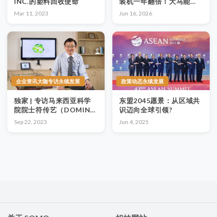
INC.的塑料回收使命
装机一年翻倍！大马能源
转型，能从这场”太阳能革
Mar 11, 2023
Jun 16, 2026
命”学到什么？
企业资讯大咖专访永续发展
政策动态永续发展
独家 | 专访马来西亚科学
东盟2045愿景：从区域共
院院士符传艺（DOMINIC
识迈向全球引领?
FOO）教授——为何实践
Sep 22, 2023
Jun 4, 2025
ESG刻不容缓？中小型企
业如何实践ESG？