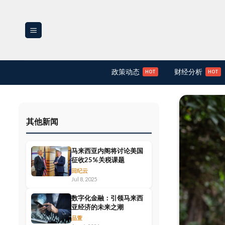
Skip
to
content
政策动态
财经分析
其他新闻
马来西亚内阁将讨论美国
征收25%关税课题
回纪云
Jul 8, 2025
数字化金融：引领马来西
亚经济的未来之潮
品萱