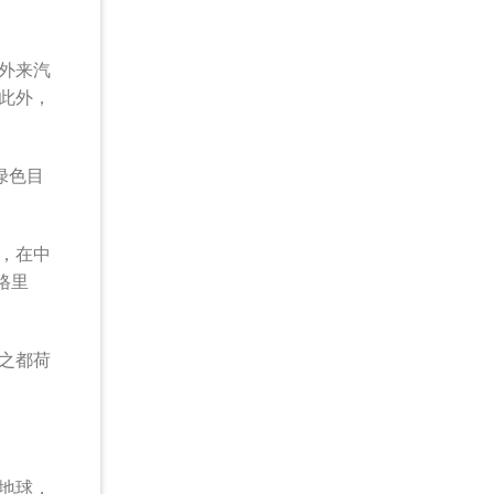
止外来汽
此外，
绿色目
，在中
格里
之都荷
地球，