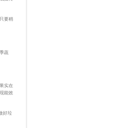
只要稍
季蔬
果实在
现能效
做好垃