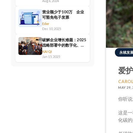
Aug 6, 2024
营业额少于100万 企业
可豁免电子发票
Eder
Dec 10, 2025
破解企业增长难题：2025
战略部署中的数字化、津
贴与资源整合方法
KAI QI
永续发
Jan 15, 2025
爱
CAROL
MAY 29, 
你听说
这是一
化碳的