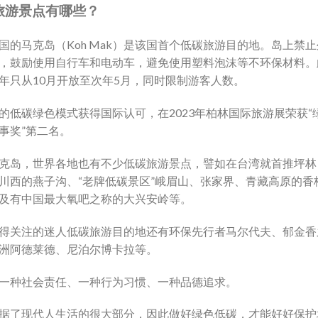
旅游景点有哪些？
国的马克岛（Koh Mak）是该国首个低碳旅游目的地。岛上禁
，鼓励使用自行车和电动车，避免使用塑料泡沫等不环保材料。
年只从10月开放至次年5月，同时限制游客人数。
的低碳绿色模式获得国际认可，在2023年柏林国际旅游展荣获“
事奖”第二名。
克岛，世界各地也有不少低碳旅游景点，譬如在台湾就首推坪林
川西的燕子沟、“老牌低碳景区”峨眉山、张家界、青藏高原的香
及有中国最大氧吧之称的大兴安岭等。
得关注的迷人低碳旅游目的地还有环保先行者马尔代夫、郁金香
洲阿德莱德、尼泊尔博卡拉等。
一种社会责任、一种行为习惯、一种品德追求。
据了现代人生活的很大部分，因此做好绿色低碳，才能好好保护