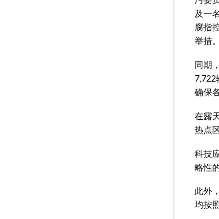
及一
腐指
举措
同期，
7,7
确保
在露天
热点
科技
略性
此外，
均按