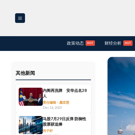
Skip
to
content
政策动态
财经分析
其他新闻
内阁再洗牌 安华点名28
人
责任编辑：颜宏恩
Dec 16, 2025
马股7月29日反弹 防御性
股票获追捧
何子轩