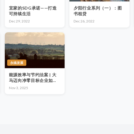
宜家的SDG承诺——打造
夕阳行业系列（一）：图
可持续生活
书租贷
Dec 29, 2022
Dec 26, 2022
永续发展
能源效率与节约法案 | 大
马迈向净零目标企业如何
从“节能合规”变成“节能盈
Nov 3, 2025
利”？