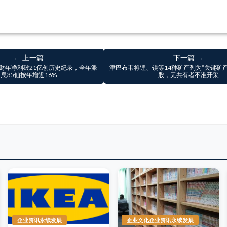
← 上一篇
下一篇 →
6财年净利破21亿创历史纪录，全年派
津巴布韦将锂、镍等14种矿产列为”关键矿
息35仙按年增近16%
股，无共有者不准开采
企业资讯永续发展
企业文化企业资讯永续发展