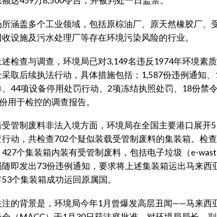
额达459万8,500令吉，并被判处一日监禁。
场所涵盖多个工业领域，包括原棕油厂、原天然橡胶厂、
回收设施及污水处理厂等存在环境污染风险的行业。
述检查与调查，环境局已对3,149名违反1974年环境素
采取后续执法行动，具体措施包括：1,587份违例通知、1,
单、44项设备停用处罚行动、2项冻结执照处罚、18份禁
9份用于检控的调查报告。
击受管制废料非法入境方面，环境局在全国主要港口展开5
查行动，共检查702个疑似装载受管制废料的集装箱。检
427个集装箱内装有受管制废料，包括电子垃圾（e-wast
局随即发出73份违例通知，要求将上述集装箱运出马来西
有53个集装箱成功运回原属国。
关注的背景是，环境局今年1月曾爆发高层丑闻——马来西
员会（MACC）于1月30日获法庭批准，对环境局局长、