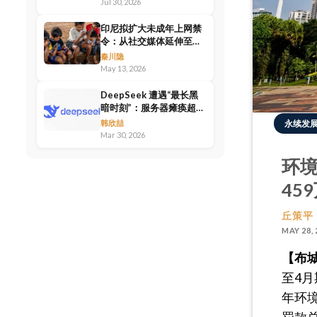
Jul 30, 2026
印尼拟扩大未成年上网禁
令：从社交媒体延伸至电
商平台，严打针对儿童的
秦川隐
网络诈骗
May 13, 2026
DeepSeek 遭遇“最长黑
暗时刻”：服务器瘫痪超
12 小时后终恢复
永续发
韩欣喆
Mar 30, 2026
环境
45
丘策平
MAY 28, 
【布城
至4月
年环