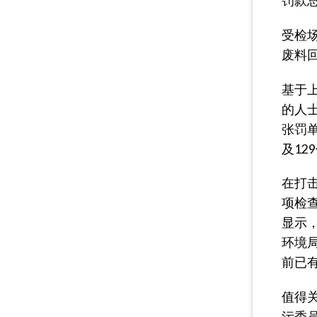
罚款总
受检
废料
基于上
的人士
张罚
及12
在打
项检
显示，
环境
前已
值得
污委