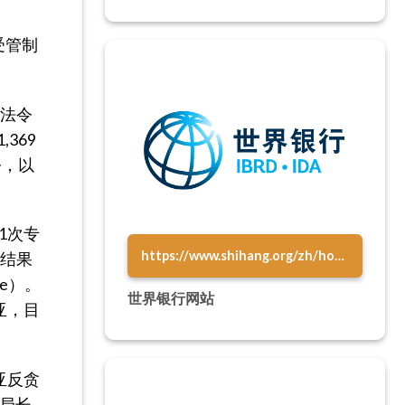
受管制
质法令
369
令，以
1次专
https://www.shihang.org/zh/home
查结果
e）。
世界银行网站
亚，目
亚反贪
副局长