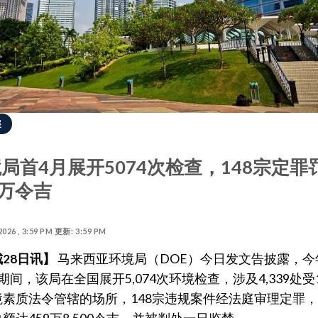
展
局首4月展开5074次检查，148宗定罪
9万令吉
2026 , 3:59 PM 更新: 3:59 PM
28日讯】
马来西亚环境局（DOE）今日发文告披露，今
期间，该局在全国展开5,074次环境检查，涉及4,339处受1
境素质法令管辖的场所，148宗违规案件经法庭审理定罪