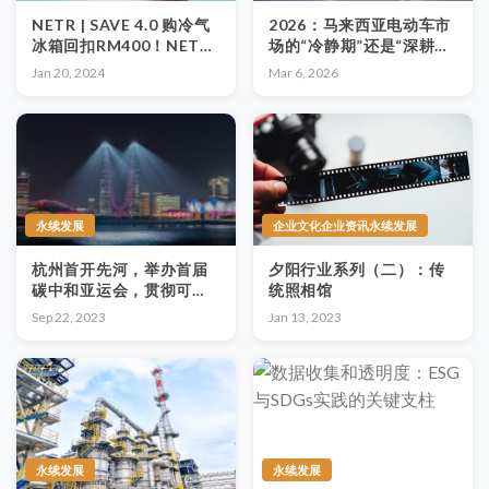
NETR | SAVE 4.0 购冷气
2026：马来西亚电动车市
冰箱回扣RM400！NETR
场的“冷静期”还是“深耕
推动大马能源效率
期”？
Jan 20, 2024
Mar 6, 2026
永续发展
企业文化企业资讯永续发展
杭州首开先河，举办首届
夕阳行业系列（二）：传
碳中和亚运会，贯彻可持
统照相馆
续理念，回归最原始体验
Sep 22, 2023
Jan 13, 2023
永续发展
永续发展