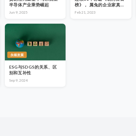
半导体产业乘势崛起
榜》， 属兔的企业家真的
特别厉害？
Jun 9, 2025
Feb 21, 2023
永续发展
ESG与SDGS的关系、区
别和互补性
Sep 9, 2024