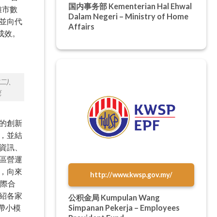
国内事务部 Kementerian Hal Ehwal
雄市數
Dalam Negeri – Ministry of Home
並向代
Affairs
成效。
二)、
流
的創新
，並結
資訊、
區營運
，向來
http://www.kwsp.gov.my/
國際合
紹各家
公积金局 Kumpulan Wang
Simpanan Pekerja – Employees
大帶小模