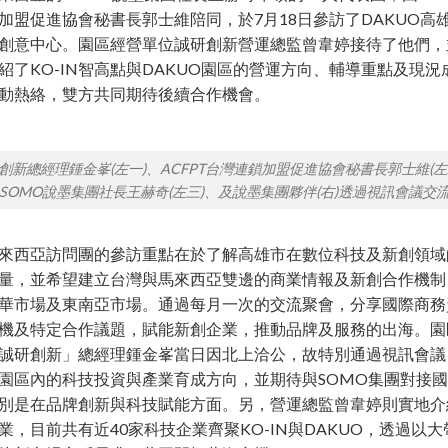
加盟促進協會秘書長郭士維陪同，於7月18日參訪了DAKUO高
創意中心。園區經營單位誠研創新營運總監曾韋婷接待了他們，
紹了KO-IN智高點與DAKUO園區的營運方向、輔導重點及現況
動熱絡，雙方共同期待後續合作機會。
創新總經理鍾金峯(左一)、ACFPT台灣連鎖加盟促進協會秘書長郭士維(左
SOMO說墨集團社長王赫奇(左三)、及說墨集團夥伴(右)透過視訊會議交
來西亞訪問團的參訪重點在於了解高雄市在數位科技及新創領域
量，並希望建立台灣與馬來西亞雙邊的商業情報及新創合作機制
華市場及東南亞市場。通過每月一次的交流聚會，分享國際商務
機及特定合作議題，賦能新創企業，推動品牌及服務的出海。園
誠研創新」總經理鍾金峯當日因北上洽公，故特別通過視訊會議
園區內的科技投資與產業育成方向，並期待與SOMO集團對接
別是在品牌創新與科技賦能方面。另，營運總監曾韋婷則實地介
業，目前共有近40家科技企業齊聚KO-IN與DAKUO，透過以