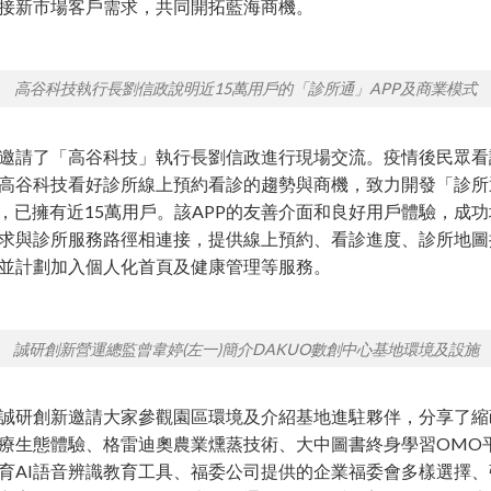
接新市場客戶需求，共同開拓藍海商機。
高谷科技執行長劉信政說明近15萬用戶的「診所通」APP及商業模式
邀請了「高谷科技」執行長劉信政進行現場交流。疫情後民眾看
高谷科技看好診所線上預約看診的趨勢與商機，致力開發「診所
」，已擁有近15萬用戶。該APP的友善介面和良好用戶體驗，成
求與診所服務路徑相連接，提供線上預約、看診進度、診所地圖
並計劃加入個人化首頁及健康管理等服務。
誠研創新營運總監曾韋婷(左一)簡介DAKUO數創中心基地環境及設施
誠研創新邀請大家參觀園區環境及介紹基地進駐夥伴，分享了縮
療生態體驗、格雷迪奧農業燻蒸技術、大中圖書終身學習OMO
育AI語音辨識教育工具、福委公司提供的企業福委會多樣選擇、