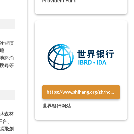
Provident Fund
診習慣
通
功地將消
搜尋等
https://www.shihang.org/zh/home
世界银行网站
蒔森林
平台、
張飛創