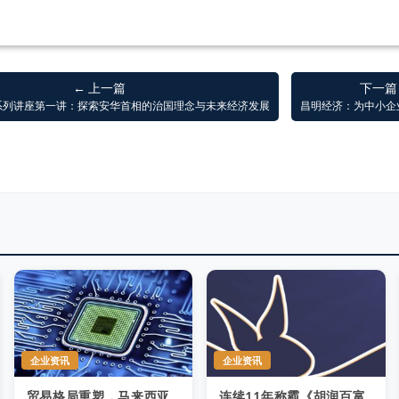
← 上一篇
下一篇
系列讲座第一讲：探索安华首相的治国理念与未来经济发展
昌明经济：为中小企
企业资讯
企业资讯
贸易格局重塑，马来西亚
连续11年称霸《胡润百富