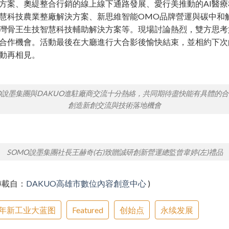
方案、奧緹整合行銷的線上線下通路發展、愛行美推動的AI醫療
慧科技農業整廠解決方案、新思維智能OMO品牌營運與碳中和
灣骨王生技智慧科技輔助解決方案等。現場討論熱烈，雙方思考
合作機會。活動最後在大廳進行大合影後愉快結束，並相約下次
動再相見。
O說墨集團與DAKUO進駐廠商交流十分熱絡，共同期待盡快能有具體的
創造新創交流與技術落地機會
SOMO說墨集團社長王赫奇(右)致贈誠研創新營運總監曾韋婷(左)禮品
轉載自：
DAKUO高雄市數位內容創意中心
)
30年新工业大蓝图
Featured
创始点
永续发展