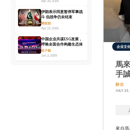
Apr 20, 2024
伊朗表示同意暂停军事战
斗 但战争仍未结束
韩欣喆
Apr 22, 2026
中国企业共谋ESG发展，
呼唤全面合作构建生态体
企业文
吴子聪
Jan 2, 2024
馬來
手
静欣
JULY 25,
來自馬