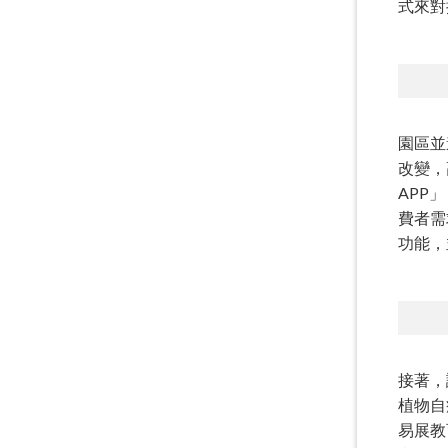
式來對
園區並
改變，
APP
費者需
功能，
接著，
植物自
易展教