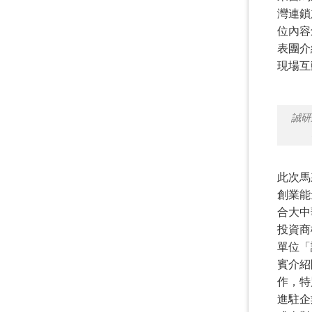
灣連鎖
位內容
表團介
現場互
誠研
此次馬
創業能
合大中
投資商
單位「
賓介紹
作，特
進駐企