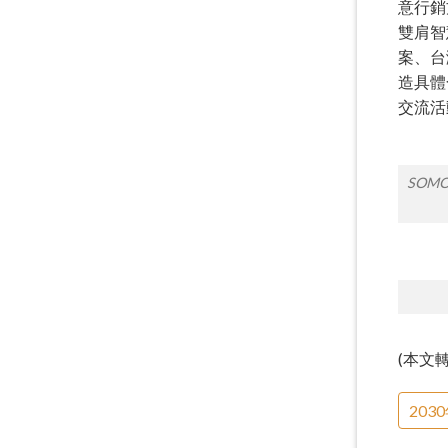
意行銷
雙肩智
案、台
造具體
交流活
SOM
(本文
20