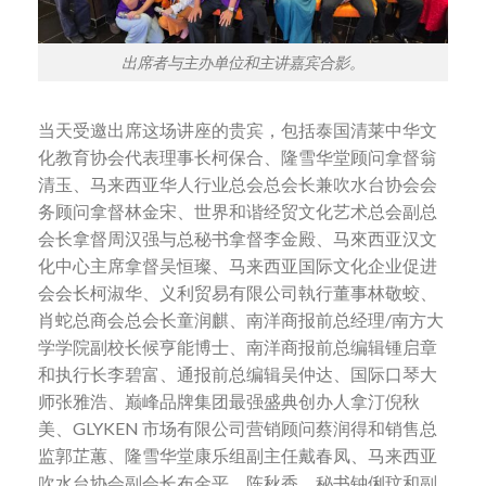
出席者与主办单位和主讲嘉宾合影。
当天受邀出席这场讲座的贵宾，包括泰国清莱中华文
化教育协会代表理事长柯保合、隆雪华堂顾问拿督翁
清玉、马来西亚华人行业总会总会长兼吹水台协会会
务顾问拿督林金宋、世界和谐经贸文化艺术总会副总
会长拿督周汉强与总秘书拿督李金殿、马來西亚汉文
化中心主席拿督吴恒璨、马来西亚国际文化企业促进
会会长柯淑华、义利贸易有限公司執行董事林敬蛟、
肖蛇总商会总会长童润麒、南洋商报前总经理/南方大
学学院副校长候亨能博士、南洋商报前总编辑锺启章
和执行长李碧富、通报前总编辑吴仲达、国际口琴大
师张雅浩、巅峰品牌集团最强盛典创办人拿汀倪秋
美、GLYKEN 市场有限公司营销顾问蔡润得和销售总
监郭芷蕙、隆雪华堂康乐组副主任戴春凤、马来西亚
吹水台协会副会长布金平、陈秋香、秘书钟俐玟和副