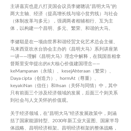
主讲嘉宾也是八打灵国会议员李健聰说“昌明大马”的
两大主轴、经济（提高增长线与缩小贫穷线）与社会
（体制改革与多元），强调两者相辅相行、互为主
体，以构建一个昌明、多元、繁荣、和谐的大马。
李健聪是在一项由世界和谐经贸文化艺术总会主催、
马来西亚吹水台协会主办的《昌明大马》系列讲座第
一讲——理解《昌明大马》理念中解释，在我国首相拿
督斯里安华提出的6大核心价值建国理念——
keMampanan（永续）、kesejAhteraan（繁荣）、
Daya cipta（创造力）、hormAt（尊重）、
keyakiNan（信任）和Ihsan（关怀与同情）中，其中
只有前面三个涉及经济领域的发展，后面三个则关系
到社会与人文关怀的价值观。
关于经济领域，在“昌明大马”经济发展政策中，则涵
括了国家能源转型、2030年新工业大蓝图、国家半导
体战略、昌明经济框架。昌明经济框架的整体战略，