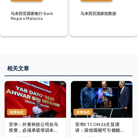
马来西亚国家银行 Bank
马来西亚国家统数据
Negara Malaysia
相关文章
政策动态
政策动态
安华：外资科技公司在马
安华ETCON26主旨演
投资，必须承诺培训本地
讲：深信国能可引领能源
人才
转型，柔佛砂拉越已成全