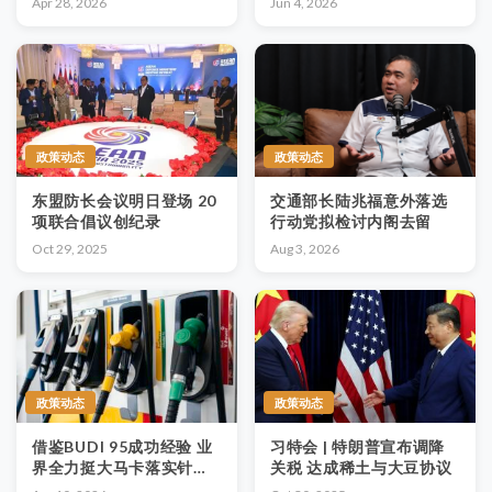
Apr 28, 2026
Jun 4, 2026
球数据中心投资热点
政策动态
政策动态
东盟防长会议明日登场 20
交通部长陆兆福意外落选
项联合倡议创纪录
行动党拟检讨内阁去留
Oct 29, 2025
Aug 3, 2026
政策动态
政策动态
借鉴BUDI 95成功经验 业
习特会 | 特朗普宣布调降
界全力挺大马卡落实针对
关税 达成稀土与大豆协议
性柴油补贴