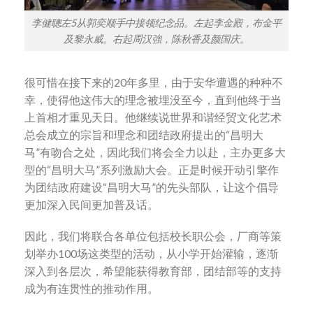
李健聰左5从郭奕顺手中接领纪念品。左起李金殿，布金平
及黎永威。右起周汉強，陈秋香及颜国庆。
很可惜在接下来的20年多里，由于安华遭遇的种种不
幸，使得他这伟大的理念被埋没至今，直到他终于当
上首相才重见天日。他继续说世界和谐经贸文化艺术
总会成立的宗旨和理念和团结政府提出的“昌明大
马”有吻合之处，因此我们将会全力以赴，主办更多大
型的“昌明大马”系列激励大会。正是时候开动引擎作
为团结政府建设“昌明大马”的先头部队，让这个倡导
更加深入民间更加普及话。
因此，我们将联合各单位包括校长职公会，厂商等策
划举办100场这类型的活动，从小学开始灌输，逐渐
深入到各层次，希望能获得教育部，团结部等的支持
成为有连贯性的推动作用。