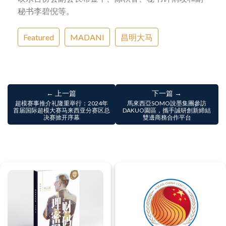
秘书李碧倪等。
Featured
MADANI
昌明大马
← 上一篇
下一篇 →
超模赛事推介礼隆重举行：2024年
馬來西亞SOMO說墨集團參訪
首届国际超模大赛马来西亚分赛区总
DAKUO園區，攜手誠研創新締結
决赛掀开序幕
雙邊商務合作平台